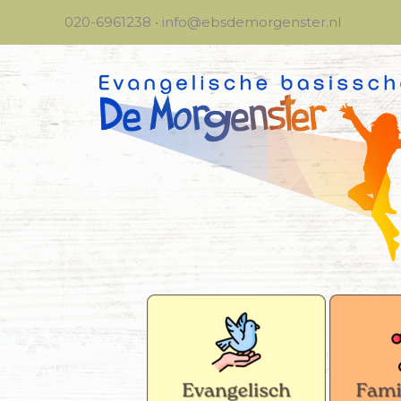
Ga
020-6961238 • info@ebsdemorgenster.nl
naar
de
inhoud