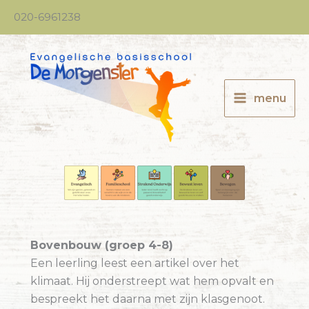
Ga
020-6961238
naar
de
inhoud
menu
Bovenbouw (groep 4-8)
Een leerling leest een artikel over het
klimaat. Hij onderstreept wat hem opvalt en
bespreekt het daarna met zijn klasgenoot.