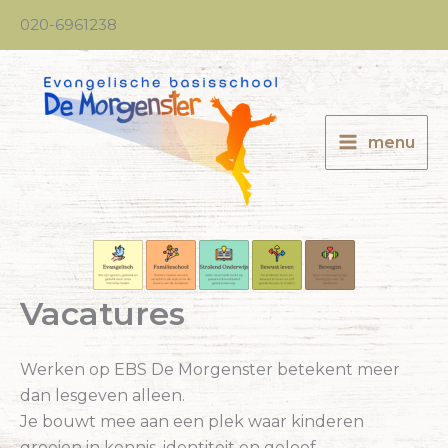
Ga
020-6961238
naar
de
inhoud
menu
Vacatures
Werken op EBS De Morgenster betekent meer
dan lesgeven alleen.
Je bouwt mee aan een plek waar kinderen
groeien in kennis, identiteit en geloof.