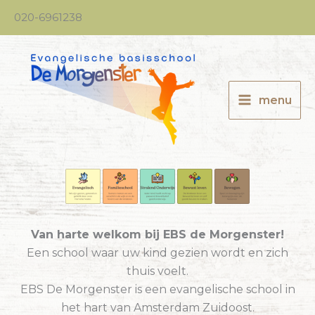
Ga
020-6961238
naar
de
inhoud
menu
Van harte welkom bij EBS de Morgenster!
Een school waar uw kind gezien wordt en zich
thuis voelt.
EBS De Morgenster is een evangelische school in
het hart van Amsterdam Zuidoost.